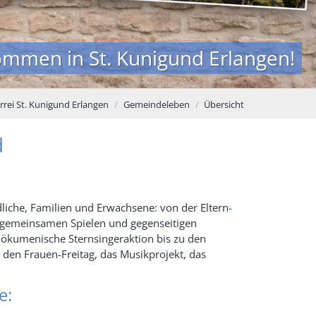
kommen in St. Kunigund Erlangen!
rrei St. Kunigund Erlangen
Gemeindeleben
Übersicht
d
dliche, Familien und Erwachsene: von der Eltern-
um gemeinsamen Spielen und gegenseitigen
e ökumenische Sternsingeraktion bis zu den
 den Frauen-Freitag, das Musikprojekt, das
e: