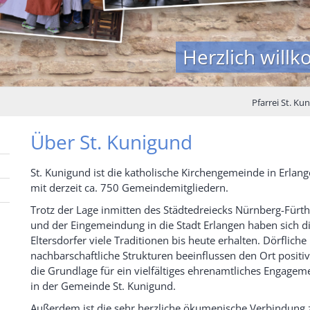
Herzlich will
Pfarrei St. Ku
Über St. Kunigund
St. Kunigund ist die katholische Kirchengemeinde in Erlang
mit derzeit ca. 750 Gemeindemitgliedern.
Trotz der Lage inmitten des Städtedreiecks Nürnberg-Fürt
und der Eingemeindung in die Stadt Erlangen haben sich d
Eltersdorfer viele Traditionen bis heute erhalten. Dörfliche
nachbarschaftliche Strukturen beeinflussen den Ort positi
die Grundlage für ein vielfältiges ehrenamtliches Engagem
in der Gemeinde St. Kunigund.
Außerdem ist die sehr herzliche ökumenische Verbindung 