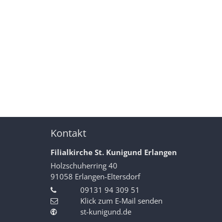
Kontakt
Filialkirche St. Kunigund Erlangen
Holzschuherring 40
91058
Erlangen-Eltersdorf
09131 94 309 51
Klick zum E-Mail senden
st-kunigund.de