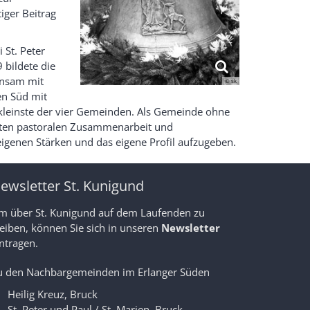
iger Beitrag
 St. Peter
 bildete die
insam mit
© sk
en Süd mit
e kleinste der vier Gemeinden. Als Gemeinde ohne
 guten pastoralen Zusammenarbeit und
eigenen Stärken und das eigene Profil aufzugeben.
ewsletter St. Kunigund
m über St. Kunigund auf dem Laufenden zu
leiben, können Sie sich in unseren
Newsletter
ntragen.
u den Nachbargemeinden im Erlanger Süden
Heilig Kreuz, Bruck
St. Peter und Paul / St. Marien, Bruck