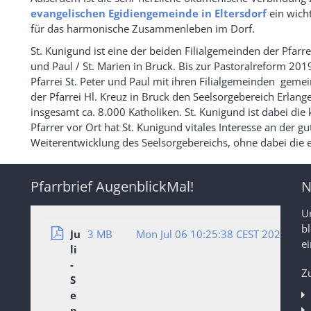
evangelischen Egidiengemeinde in Eltersdorf
ein wicht
für das harmonische Zusammenleben im Dorf.
St. Kunigund ist eine der beiden Filialgemeinden der Pfarrei
und Paul / St. Marien in Bruck. Bis zur Pastoralreform 2019
Pfarrei St. Peter und Paul mit ihren Filialgemeinden geme
der Pfarrei Hl. Kreuz in Bruck den Seelsorgebereich Erlang
insgesamt ca. 8.000 Katholiken. St. Kunigund ist dabei di
Pfarrer vor Ort hat St. Kunigund vitales Interesse an der
Weiterentwicklung des Seelsorgebereichs, ohne dabei die 
Pfarrbrief AugenblickMal!
N
U
b
Ju
3 MB
Mon Jul 06 10:25:38 CEST 2026
ei
li
-
Z
S
e
p