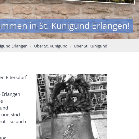
kommen in St. Kunigund Erlangen!
nigund Erlangen
Über St. Kunigund
Über St. Kunigund
en Eltersdorf
h-Erlangen
ie
 und
v und sind
ent - so auch
zur