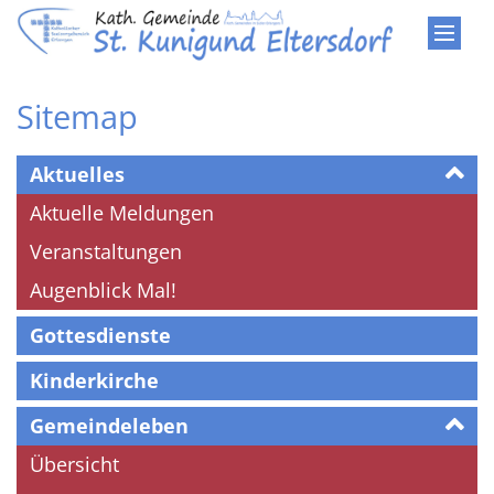
Zum Inhalt springen
Sitemap
Aktuelles
Aktuelle Meldungen
Veranstaltungen
Augenblick Mal!
Gottesdienste
Kinderkirche
Gemeindeleben
Übersicht